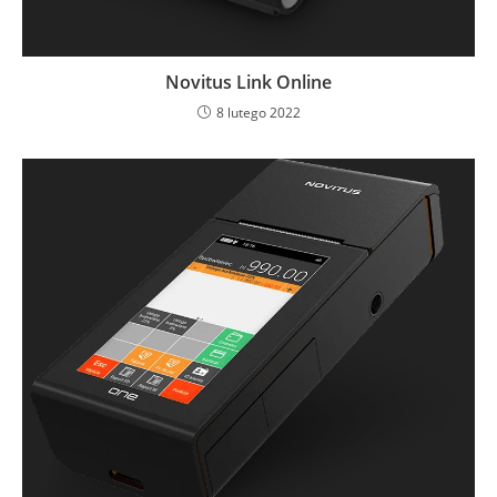
Novitus Link Online
8 lutego 2022