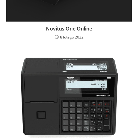
Novitus One Online
8 lutego 2022