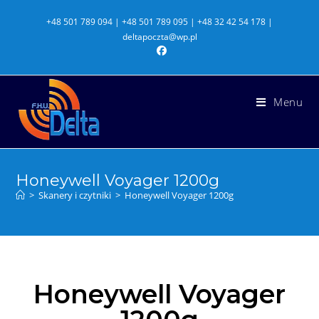
+48 501 789 094 | +48 501 789 095 | +48 32 42 54 178 |
deltapoczta@wp.pl
Menu
Honeywell Voyager 1200g
>
Skanery i czytniki
>
Honeywell Voyager 1200g
Honeywell Voyager