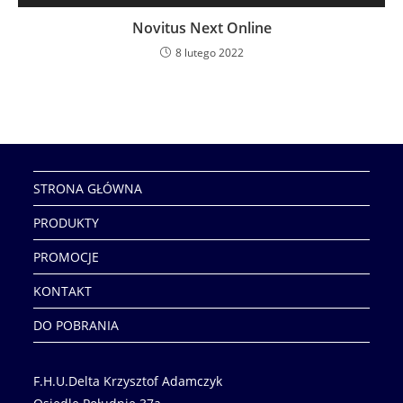
Novitus Next Online
8 lutego 2022
STRONA GŁÓWNA
PRODUKTY
PROMOCJE
KONTAKT
DO POBRANIA
F.H.U.Delta Krzysztof Adamczyk