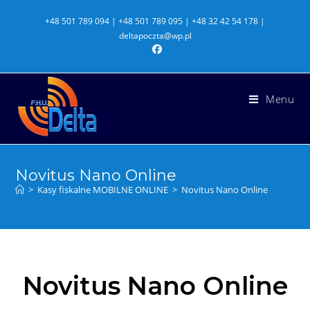
+48 501 789 094 | +48 501 789 095 | +48 32 42 54 178 |
deltapoczta@wp.pl
Menu
Novitus Nano Online
>
Kasy fiskalne MOBILNE ONLINE
>
Novitus Nano Online
Novitus Nano Online