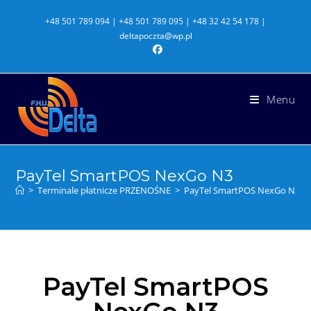
+48 501 789 094 | +48 501 789 095 | +48 32 42 54 178 |
deltapoczta@wp.pl
Menu
PayTel SmartPOS NexGo N3
>
Terminale płatnicze PRZENOŚNE
>
PayTel SmartPOS NexGo N3
PayTel SmartPOS