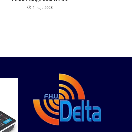
4 maja 2023