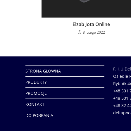
Elzab Jota Online
8 lutego 2022
F.H.U.De
STRONA GŁÓWNA
Osiedle 
PRODUKTY
Rybnik 4
+48 501 
PROMOCJE
+48 501 
KONTAKT
+48 32 4
deltapoc
DO POBRANIA