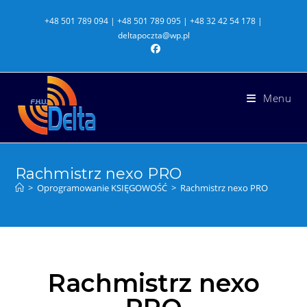
+48 501 789 094 | +48 501 789 095 | +48 32 42 54 178 |
deltapoczta@wp.pl
Menu
Rachmistrz nexo PRO
>
Oprogramowanie KSIĘGOWOŚĆ
>
Rachmistrz nexo PRO
Rachmistrz nexo