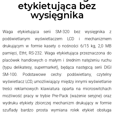
etykietująca bez
wysięgnika
Waga etykietująca serii SM-320 bez wysięgnika z
podświetlanym wyświetlaczem LCD i mechanizmem
drukującym w formie kasety o nośności 6/15 kg, 2,0 MB
pamięci, Etht, RS-232. Waga etykietująca przeznaczona do
placówek handlowych o małym i średnim natężeniu ruchu
(typu delikatesy, supermarket), będąca następcą serii DIGI
SM-100. Podstawowe cechy: podświetlany, czytelny
wyświetlacz LCD, umożliwiający między innymi wyświetlanie
treści reklamowych klawiatura oparta na microswitchach
możliwość pracy w trybie Pre-Pack (ważenie seryjne) oraz
wydruku etykiety zbiorczej mechanizm drukujący w formie
szuflady bardzo prosta wymiana rolek etykiet obsługa