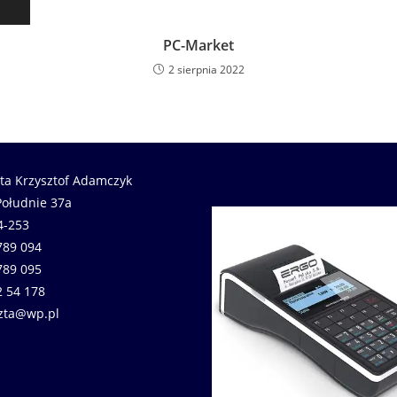
PC-Market
2 sierpnia 2022
lta Krzysztof Adamczyk
Południe 37a
4-253
789 094
789 095
2 54 178
zta@wp.pl