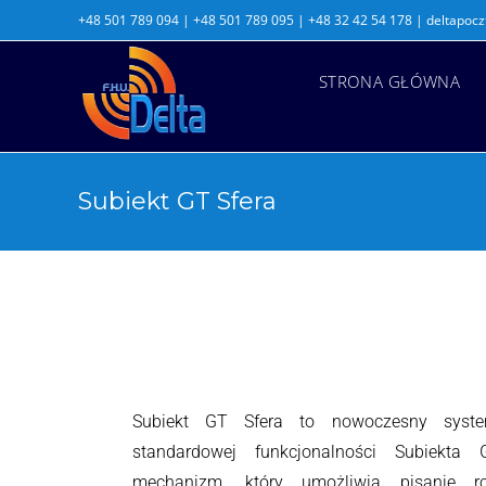
+48 501 789 094 | +48 501 789 095 | +48 32 42 54 178 | deltapoc
STRONA GŁÓWNA
Subiekt GT Sfera
Subiekt GT Sfera to nowoczesny syste
standardowej funkcjonalności Subiekta
mechanizm, który umożliwia pisanie ro