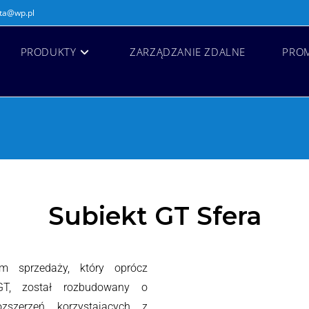
zta@wp.pl
PRODUKTY
ZARZĄDZANIE ZDALNE
PRO
Subiekt GT Sfera
m sprzedaży, który oprócz
 GT, został rozbudowany o
zszerzeń korzystających z