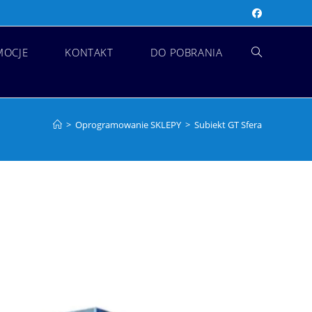
MOCJE
KONTAKT
DO POBRANIA
>
Oprogramowanie SKLEPY
>
Subiekt GT Sfera