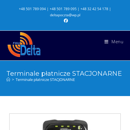
+48 501 789 094 | +48 501 789 095 | +48 32 42 54 178 |
deltapoczta@wp.pl
Menu
Terminale płatnicze STACJONARNE
>
Terminale płatnicze STACJONARNE