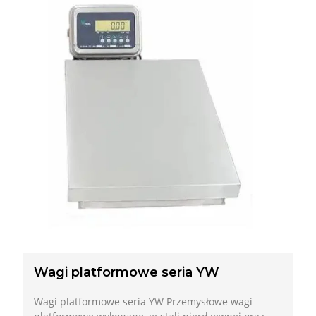
Wagi platformowe seria YW
Wagi platformowe seria YW Przemysłowe wagi