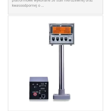
platformowe wykonane ze stali nierdzewnej oraz
kwasoodpornej o …