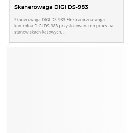
Skanerowaga DIGI DS-983
Skanerowaga DIGI DS-983 Elektroniczna waga
kontrolna DIGI DS-983 przystosowana do pracy na
stanowiskach kasowych, …