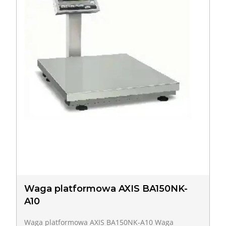
Waga platformowa AXIS BA150NK-
A10
Waga platformowa AXIS BA150NK-A10 Waga