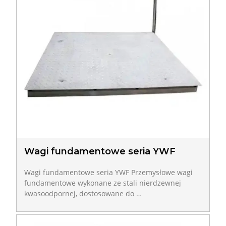
Wagi fundamentowe seria YWF
Wagi fundamentowe seria YWF Przemysłowe wagi
fundamentowe wykonane ze stali nierdzewnej
kwasoodpornej, dostosowane do …