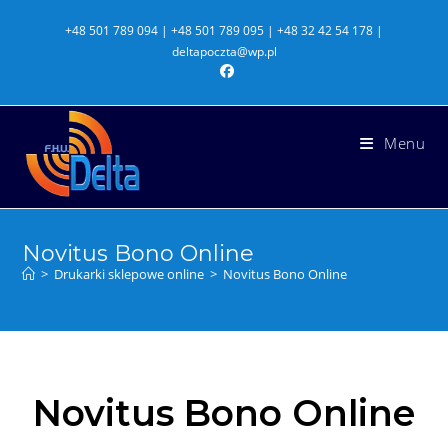
+48 501 789 094 | +48 501 789 095 | +48 32 42 54 178 |
deltapoczta@wp.pl
Menu
Novitus Bono Online
>
Drukarki sklepowe online
>
Novitus Bono Online
Novitus Bono Online